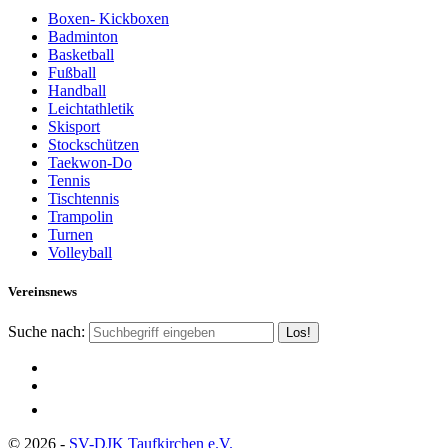
Boxen- Kickboxen
Badminton
Basketball
Fußball
Handball
Leichtathletik
Skisport
Stockschützen
Taekwon-Do
Tennis
Tischtennis
Trampolin
Turnen
Volleyball
Vereinsnews
Suche nach:
© 2026 -
SV-DJK Taufkirchen e.V.