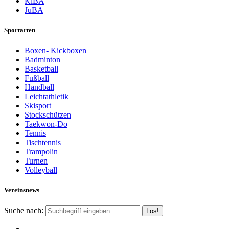
KiBA
JuBA
Sportarten
Boxen- Kickboxen
Badminton
Basketball
Fußball
Handball
Leichtathletik
Skisport
Stockschützen
Taekwon-Do
Tennis
Tischtennis
Trampolin
Turnen
Volleyball
Vereinsnews
Suche nach: