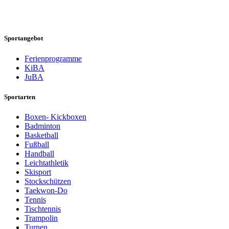
Sportangebot
Ferienprogramme
KiBA
JuBA
Sportarten
Boxen- Kickboxen
Badminton
Basketball
Fußball
Handball
Leichtathletik
Skisport
Stockschützen
Taekwon-Do
Tennis
Tischtennis
Trampolin
Turnen