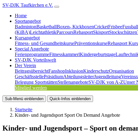
SV-DJK Taufkirchen e.V.
Home
Sportangebot
Badminton
Basketball
Boxen- Kickboxen
Cricket
Frisbee
Fussbal
(KiBA)
Leichtathletik
Parcours
Rehasport
Skisport
Stockschützen
Kursangebot
Fitness- und Gesundheitskurse
Präventionskurse
Rehasport Kurs
Special Angebote
Ferienprogramme
Fitnesskammerl
Kindergeburtstage
Lauftechni
SV-DJK Vorteilswelt
Der Verein
Beitragsübersicht
Fanshop
Inklusion
Kinderschutz
Organisation
Geschäftsstelle
Präsidium
Abteilungsleiter
Jugendleitung
Vereinsr
Belegung Sportstätten
Stellenangebote
SV-DJK von A-Z
Unser 
Mitglied werden
Sub-Menü
einblenden
Quick-Infos
einblenden
Startseite
Kinder- und Jugendsport Sport On Demand Angebote
Kinder- und Jugendsport – Sport on dema