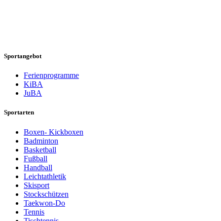
Sportangebot
Ferienprogramme
KiBA
JuBA
Sportarten
Boxen- Kickboxen
Badminton
Basketball
Fußball
Handball
Leichtathletik
Skisport
Stockschützen
Taekwon-Do
Tennis
Tischtennis