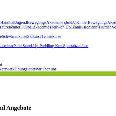
l
Handball
JugendBewegungsAkademie (JuBA)
KinderBewegungsAkad
Taufkirchner Fußballakademie
Taekwon Do
Tennis
Tischtennis
Turnen
Vo
e
Schwimmkurse
Skikurse
Tenniskurse
kseminar
Padel
Stand-Up-Paddling Kurs
Sportabzeichen
at
Netzwerk
Übungsleiter
Wir über uns
nd Angebote