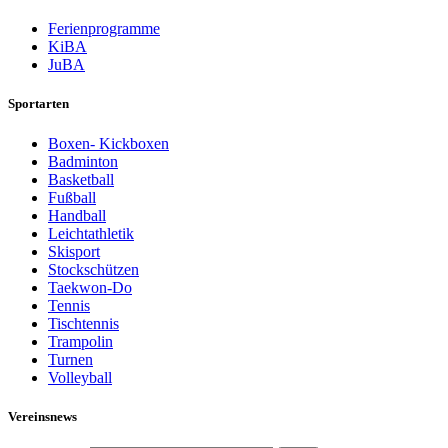
Ferienprogramme
KiBA
JuBA
Sportarten
Boxen- Kickboxen
Badminton
Basketball
Fußball
Handball
Leichtathletik
Skisport
Stockschützen
Taekwon-Do
Tennis
Tischtennis
Trampolin
Turnen
Volleyball
Vereinsnews