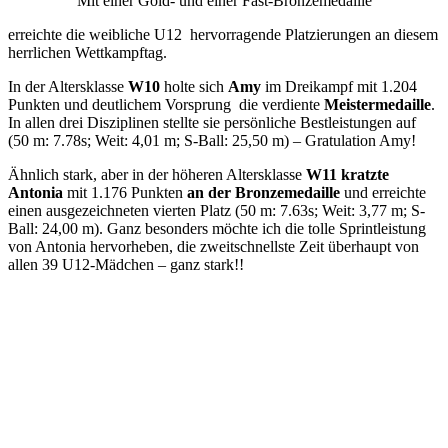
Mit einer Gold- und einer Fast-Bronzemedaille
erreichte die weibliche U12 hervorragende Platzierungen an diesem
herrlichen Wettkampftag.
In der Altersklasse
W10
holte sich
Amy
im Dreikampf mit 1.204
Punkten und deutlichem Vorsprung die verdiente
Meistermedaille
.
In allen drei Disziplinen stellte sie persönliche Bestleistungen auf
(50 m: 7.78s; Weit: 4,01 m; S-Ball: 25,50 m) – Gratulation Amy!
Ähnlich stark, aber in der höheren Altersklasse
W11 kratzte
Antonia
mit 1.176 Punkten
an der Bronzemedaille
und erreichte
einen ausgezeichneten vierten Platz (50 m: 7.63s; Weit: 3,77 m; S-
Ball: 24,00 m). Ganz besonders möchte ich die tolle Sprintleistung
von Antonia hervorheben, die zweitschnellste Zeit überhaupt von
allen 39 U12-Mädchen – ganz stark!!