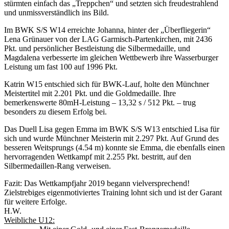
stürmten einfach das „Treppchen“ und setzten sich freudestrahlend
und unmissverständlich ins Bild.
Im BWK S/S W14 erreichte Johanna, hinter der „Überfliegerin“
Lena Grünauer von der LAG Garmisch-Partenkirchen, mit 2436
Pkt. und persönlicher Bestleistung die Silbermedaille, und
Magdalena verbesserte im gleichen Wettbewerb ihre Wasserburger
Leistung um fast 100 auf 1996 Pkt.
Katrin W15 entschied sich für BWK-Lauf, holte den Münchner
Meistertitel mit 2.201 Pkt. und die Goldmedaille. Ihre
bemerkenswerte 80mH-Leistung – 13,32 s / 512 Pkt. – trug
besonders zu diesem Erfolg bei.
Das Duell Lisa gegen Emma im BWK S/S W13 entschied Lisa für
sich und wurde Münchner Meisterin mit 2.297 Pkt. Auf Grund des
besseren Weitsprungs (4.54 m) konnte sie Emma, die ebenfalls einen
hervorragenden Wettkampf mit 2.255 Pkt. bestritt, auf den
Silbermedaillen-Rang verweisen.
Fazit: Das Wettkampfjahr 2019 begann vielversprechend!
Zielstrebiges eigenmotiviertes Training lohnt sich und ist der Garant
für weitere Erfolge.
H.W.
Weibliche U12: