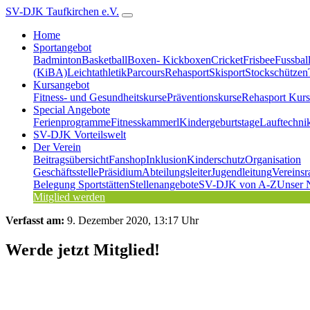
SV-DJK Taufkirchen e.V.
Home
Sportangebot
Badminton
Basketball
Boxen- Kickboxen
Cricket
Frisbee
Fussbal
(KiBA)
Leichtathletik
Parcours
Rehasport
Skisport
Stockschützen
Kursangebot
Fitness- und Gesundheitskurse
Präventionskurse
Rehasport Kurs
Special Angebote
Ferienprogramme
Fitnesskammerl
Kindergeburtstage
Lauftechni
SV-DJK Vorteilswelt
Der Verein
Beitragsübersicht
Fanshop
Inklusion
Kinderschutz
Organisation
Geschäftsstelle
Präsidium
Abteilungsleiter
Jugendleitung
Vereinsr
Belegung Sportstätten
Stellenangebote
SV-DJK von A-Z
Unser 
Mitglied werden
Verfasst am:
9. Dezember 2020, 13:17 Uhr
Werde jetzt Mitglied!