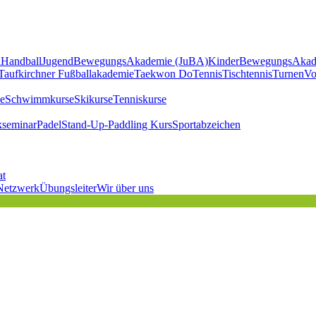
l
Handball
JugendBewegungsAkademie (JuBA)
KinderBewegungsAkad
Taufkirchner Fußballakademie
Taekwon Do
Tennis
Tischtennis
Turnen
Vo
e
Schwimmkurse
Skikurse
Tenniskurse
kseminar
Padel
Stand-Up-Paddling Kurs
Sportabzeichen
at
Netzwerk
Übungsleiter
Wir über uns