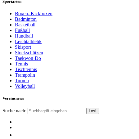
Sportarten
Boxen- Kickboxen
Badminton
Basketball
Fußball
Handball
Leichtathletik
Skisport
Stockschützen
Taekwon-Do
Tennis
Tischtennis
Trampolin
Turnen
Volleyball
Vereinsnews
Suche nach: