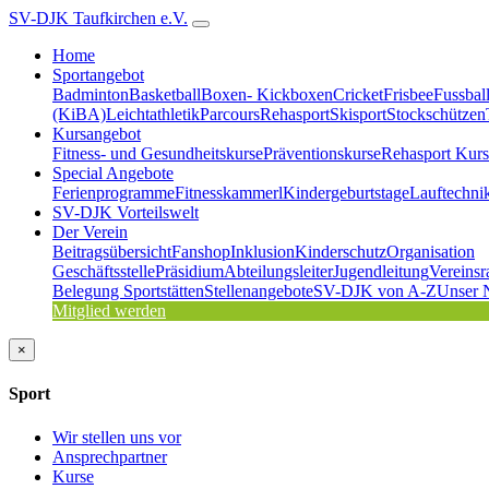
SV-DJK Taufkirchen e.V.
Home
Sportangebot
Badminton
Basketball
Boxen- Kickboxen
Cricket
Frisbee
Fussbal
(KiBA)
Leichtathletik
Parcours
Rehasport
Skisport
Stockschützen
Kursangebot
Fitness- und Gesundheitskurse
Präventionskurse
Rehasport Kurs
Special Angebote
Ferienprogramme
Fitnesskammerl
Kindergeburtstage
Lauftechni
SV-DJK Vorteilswelt
Der Verein
Beitragsübersicht
Fanshop
Inklusion
Kinderschutz
Organisation
Geschäftsstelle
Präsidium
Abteilungsleiter
Jugendleitung
Vereinsr
Belegung Sportstätten
Stellenangebote
SV-DJK von A-Z
Unser 
Mitglied werden
×
Sport
Wir stellen uns vor
Ansprechpartner
Kurse