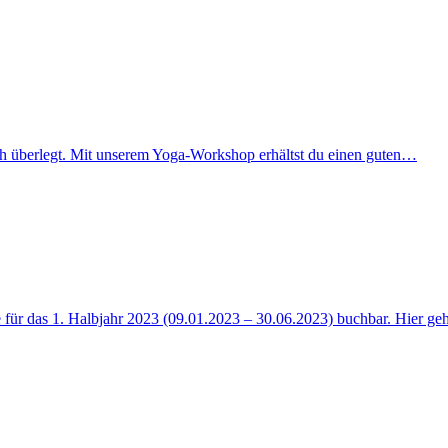
uch überlegt. Mit unserem Yoga-Workshop erhältst du einen guten…
 für das 1. Halbjahr 2023 (09.01.2023 – 30.06.2023) buchbar. Hier g