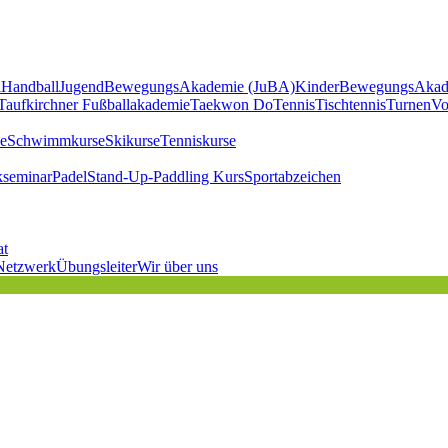
l
Handball
JugendBewegungsAkademie (JuBA)
KinderBewegungsAkad
Taufkirchner Fußballakademie
Taekwon Do
Tennis
Tischtennis
Turnen
Vo
e
Schwimmkurse
Skikurse
Tenniskurse
kseminar
Padel
Stand-Up-Paddling Kurs
Sportabzeichen
at
Netzwerk
Übungsleiter
Wir über uns