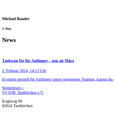
Michael Baader
3. Dan
News
Taekwon Do für Anfänger – neu ab März
2. Februar 2024, 14:13 Uhr
In einem speziell für Anfänger/-innen geeigneten Training, kannst d
Weiterlesen »
SV-DJK Taufkirchen e.V.
Köglweg 99
82024 Taufkirchen