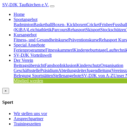
SV-DJK Taufkirchen e.V.
Home
Sportangebot
Badminton
Basketball
Boxen- Kickboxen
Cricket
Frisbee
Fussbal
(KiBA)
Leichtathletik
Parcours
Rehasport
Skisport
Stockschützen
Kursangebot
Fitness- und Gesundheitskurse
Präventionskurse
Rehasport Kurs
Special Angebote
Ferienprogramme
Fitnesskammerl
Kindergeburtstage
Lauftechni
SV-DJK Vorteilswelt
Der Verein
Beitragsübersicht
Fanshop
Inklusion
Kinderschutz
Organisation
Geschäftsstelle
Präsidium
Abteilungsleiter
Jugendleitung
Vereinsr
Belegung Sportstätten
Stellenangebote
SV-DJK von A-Z
Unser 
Mitglied werden
×
Sport
Wir stellen uns vor
Ansprechpartner
Trainingszeiten