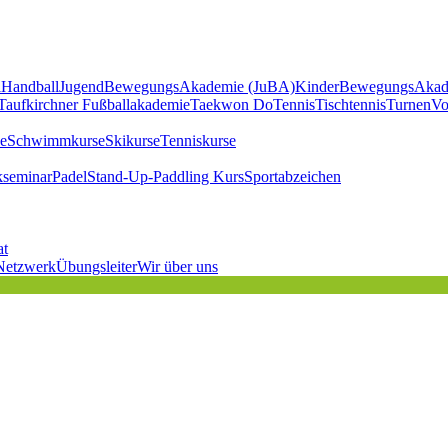
l
Handball
JugendBewegungsAkademie (JuBA)
KinderBewegungsAkad
Taufkirchner Fußballakademie
Taekwon Do
Tennis
Tischtennis
Turnen
Vo
e
Schwimmkurse
Skikurse
Tenniskurse
kseminar
Padel
Stand-Up-Paddling Kurs
Sportabzeichen
at
Netzwerk
Übungsleiter
Wir über uns