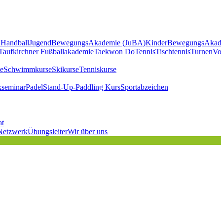
l
Handball
JugendBewegungsAkademie (JuBA)
KinderBewegungsAkad
Taufkirchner Fußballakademie
Taekwon Do
Tennis
Tischtennis
Turnen
Vo
e
Schwimmkurse
Skikurse
Tenniskurse
kseminar
Padel
Stand-Up-Paddling Kurs
Sportabzeichen
at
Netzwerk
Übungsleiter
Wir über uns