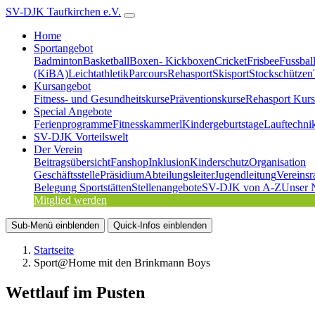
SV-DJK Taufkirchen e.V.
Home
Sportangebot
Badminton
Basketball
Boxen- Kickboxen
Cricket
Frisbee
Fussbal
(KiBA)
Leichtathletik
Parcours
Rehasport
Skisport
Stockschützen
Kursangebot
Fitness- und Gesundheitskurse
Präventionskurse
Rehasport Kurs
Special Angebote
Ferienprogramme
Fitnesskammerl
Kindergeburtstage
Lauftechni
SV-DJK Vorteilswelt
Der Verein
Beitragsübersicht
Fanshop
Inklusion
Kinderschutz
Organisation
Geschäftsstelle
Präsidium
Abteilungsleiter
Jugendleitung
Vereinsr
Belegung Sportstätten
Stellenangebote
SV-DJK von A-Z
Unser 
Mitglied werden
Sub-Menü
einblenden
Quick-Infos
einblenden
Startseite
Sport@Home mit den Brinkmann Boys
Wettlauf im Pusten