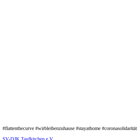
#flattenthecurve #wirbleibenzuhause #stayathome #coronasolidarität
SV-DJK Taufkirchen e.V.