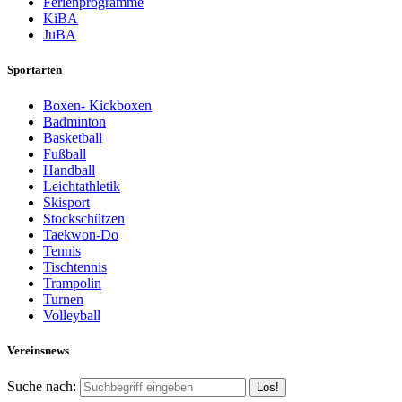
Ferienprogramme
KiBA
JuBA
Sportarten
Boxen- Kickboxen
Badminton
Basketball
Fußball
Handball
Leichtathletik
Skisport
Stockschützen
Taekwon-Do
Tennis
Tischtennis
Trampolin
Turnen
Volleyball
Vereinsnews
Suche nach: