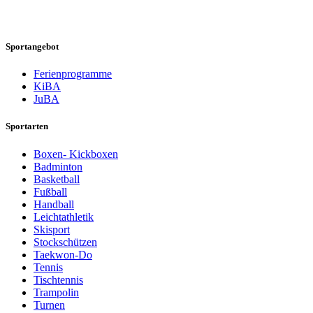
Sportangebot
Ferienprogramme
KiBA
JuBA
Sportarten
Boxen- Kickboxen
Badminton
Basketball
Fußball
Handball
Leichtathletik
Skisport
Stockschützen
Taekwon-Do
Tennis
Tischtennis
Trampolin
Turnen