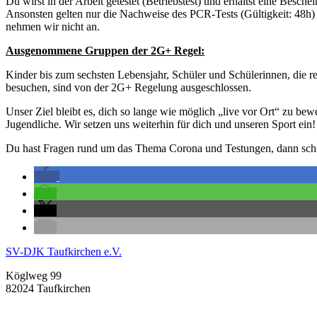
Du wirst in der Arbeit getestet (Betriebstest) und erhältst eine Besc
Ansonsten gelten nur die Nachweise des PCR-Tests (Gültigkeit: 48h) u
nehmen wir nicht an.
Ausgenommene Gruppen der 2G+ Regel:
Kinder bis zum sechsten Lebensjahr, Schüler und Schülerinnen, die 
besuchen, sind von der 2G+ Regelung ausgeschlossen.
Unser Ziel bleibt es, dich so lange wie möglich „live vor Ort“ zu 
Jugendliche. Wir setzen uns weiterhin für dich und unseren Sport ein!
Du hast Fragen rund um das Thema Corona und Testungen, dann schr
SV-DJK Taufkirchen e.V.
Köglweg 99
82024 Taufkirchen