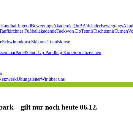
l
Handball
JugendBewegungsAkademie (JuBA)
KinderBewegungsAkad
Taufkirchner Fußballakademie
Taekwon Do
Tennis
Tischtennis
Turnen
Vo
e
Schwimmkurse
Skikurse
Tenniskurse
kseminar
Padel
Stand-Up-Paddling Kurs
Sportabzeichen
at
Netzwerk
Übungsleiter
Wir über uns
ark – gilt nur noch heute 06.12.