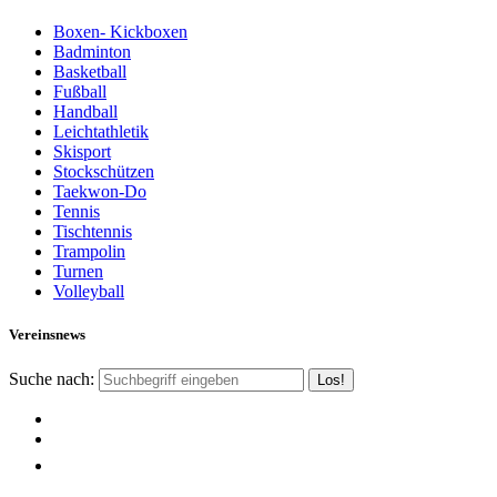
Boxen- Kickboxen
Badminton
Basketball
Fußball
Handball
Leichtathletik
Skisport
Stockschützen
Taekwon-Do
Tennis
Tischtennis
Trampolin
Turnen
Volleyball
Vereinsnews
Suche nach: