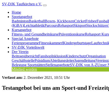
SV-DJK Taufkirchen e.V.
Home
Sportangebot
Badminton
Basketball
Boxen- Kickboxen
Cricket
Frisbee
Fussbal
(KiBA)
Leichtathletik
Parcours
Rehasport
Skisport
Stockschützen
Kursangebot
Fitness- und Gesundheitskurse
Präventionskurse
Rehasport Kurs
Special Angebote
Ferienprogramme
Fitnesskammerl
Kindergeburtstage
Lauftechni
SV-DJK Vorteilswelt
Der Verein
Beitragsübersicht
Fanshop
Inklusion
Kinderschutz
Organisation
Geschäftsstelle
Präsidium
Abteilungsleiter
Jugendleitung
Vereinsr
Belegung Sportstätten
Stellenangebote
SV-DJK von A-Z
Unser 
Mitglied werden
Verfasst am:
2. Dezember 2021, 10:51 Uhr
Testangebot bei uns am Sport-und Freizeitp