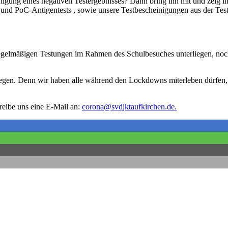
heinigung eines negativen Testergebnisses? Dann bring ihn mit und zeig i
nd PoC-Antigentests , sowie unsere Testbescheinigungen aus der Testst
regelmäßigen Testungen im Rahmen des Schulbesuches unterliegen, noch
bewegen. Denn wir haben alle während den Lockdowns miterleben dürfen
eibe uns eine E-Mail an:
corona@svdjktaufkirchen.de.