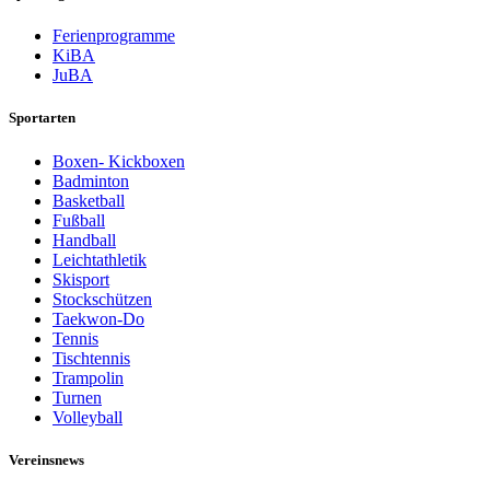
Ferienprogramme
KiBA
JuBA
Sportarten
Boxen- Kickboxen
Badminton
Basketball
Fußball
Handball
Leichtathletik
Skisport
Stockschützen
Taekwon-Do
Tennis
Tischtennis
Trampolin
Turnen
Volleyball
Vereinsnews