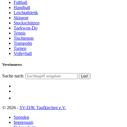
Fußball
Handball
Leichtathletik
Skisport
Stockschützen
Taekwon-Do
Tennis
Tischtennis
Trampolin
Turnen
Volleyball
Vereinsnews
Suche nach:
© 2026 -
SV-DJK Taufkirchen e.V.
Spenden
Impressum