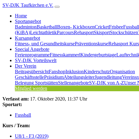
SV-DJK Taufkirchen e.V.
Home
Sportangebot
Badminton
Basketball
Boxen- Kickboxen
Cricket
Frisbee
Fussbal
(KiBA)
Leichtathletik
Parcours
Rehasport
Skisport
Stockschützen
Kursangebot
Fitness- und Gesundheitskurse
Präventionskurse
Rehasport Kurs
Special Angebote
Ferienprogramme
Fitnesskammerl
Kindergeburtstage
Lauftechni
SV-DJK Vorteilswelt
Der Verein
Beitragsübersicht
Fanshop
Inklusion
Kinderschutz
Organisation
Geschäftsstelle
Präsidium
Abteilungsleiter
Jugendleitung
Vereinsr
Belegung Sportstätten
Stellenangebote
SV-DJK von A-Z
Unser 
Mitglied werden
Verfasst am:
17. Oktober 2020, 11:37 Uhr
Sportart:
Fussball
Kurs / Team:
U8/1 - F3 (2019)