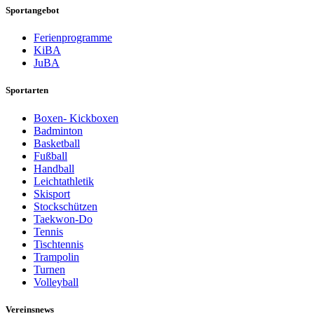
Sportangebot
Ferienprogramme
KiBA
JuBA
Sportarten
Boxen- Kickboxen
Badminton
Basketball
Fußball
Handball
Leichtathletik
Skisport
Stockschützen
Taekwon-Do
Tennis
Tischtennis
Trampolin
Turnen
Volleyball
Vereinsnews