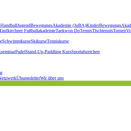
l
Handball
JugendBewegungsAkademie (JuBA)
KinderBewegungsAkad
Taufkirchner Fußballakademie
Taekwon Do
Tennis
Tischtennis
Turnen
Vo
e
Schwimmkurse
Skikurse
Tenniskurse
kseminar
Padel
Stand-Up-Paddling Kurs
Sportabzeichen
at
Netzwerk
Übungsleiter
Wir über uns