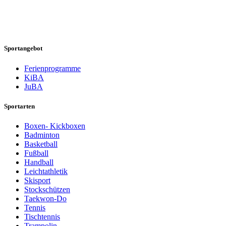
Sportangebot
Ferienprogramme
KiBA
JuBA
Sportarten
Boxen- Kickboxen
Badminton
Basketball
Fußball
Handball
Leichtathletik
Skisport
Stockschützen
Taekwon-Do
Tennis
Tischtennis
Trampolin