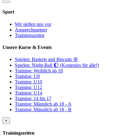
Sport
Wir stellen uns vor
Ansprechpartner
Trainingszeiten
Unsere Kurse & Events
Spielen: Baskets and Biscuits 🍪
Spielen: Night-Ball 🌔 (Kostenlos für alle!)
Training: Weiblich ab 18
Training: U8
Training: U10
Training: U12
Training: U14
Training: 14 bis 17
Training: Männlich ab 18 - A
Training: Männlich ab 18 - B
×
Trainingszeiten