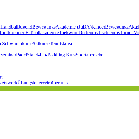
l
Handball
JugendBewegungsAkademie (JuBA)
KinderBewegungsAkad
Taufkirchner Fußballakademie
Taekwon Do
Tennis
Tischtennis
Turnen
Vo
e
Schwimmkurse
Skikurse
Tenniskurse
kseminar
Padel
Stand-Up-Paddling Kurs
Sportabzeichen
at
Netzwerk
Übungsleiter
Wir über uns