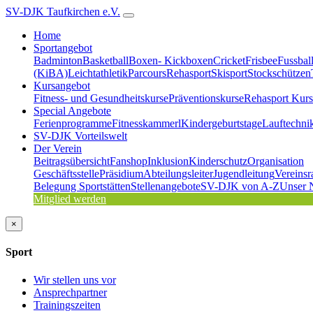
SV-DJK Taufkirchen e.V.
Home
Sportangebot
Badminton
Basketball
Boxen- Kickboxen
Cricket
Frisbee
Fussbal
(KiBA)
Leichtathletik
Parcours
Rehasport
Skisport
Stockschützen
Kursangebot
Fitness- und Gesundheitskurse
Präventionskurse
Rehasport Kurs
Special Angebote
Ferienprogramme
Fitnesskammerl
Kindergeburtstage
Lauftechni
SV-DJK Vorteilswelt
Der Verein
Beitragsübersicht
Fanshop
Inklusion
Kinderschutz
Organisation
Geschäftsstelle
Präsidium
Abteilungsleiter
Jugendleitung
Vereinsr
Belegung Sportstätten
Stellenangebote
SV-DJK von A-Z
Unser 
Mitglied werden
×
Sport
Wir stellen uns vor
Ansprechpartner
Trainingszeiten