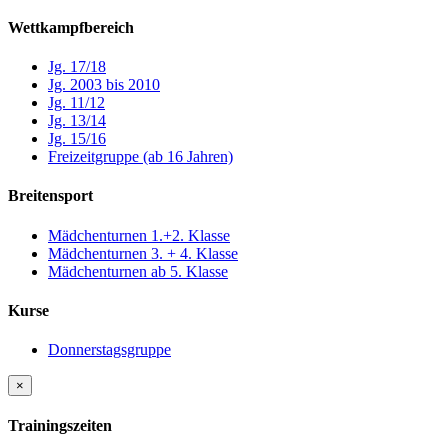
Wettkampfbereich
Jg. 17/18
Jg. 2003 bis 2010
Jg. 11/12
Jg. 13/14
Jg. 15/16
Freizeitgruppe (ab 16 Jahren)
Breitensport
Mädchenturnen 1.+2. Klasse
Mädchenturnen 3. + 4. Klasse
Mädchenturnen ab 5. Klasse
Kurse
Donnerstagsgruppe
×
Trainingszeiten