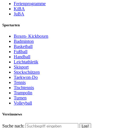
Ferienprogramme
KiBA
JuBA
Sportarten
Boxen- Kickboxen
Badminton
Basketball
Fußball
Handball
Leichtathletik
Skisport
Stockschützen
Taekwon-Do
Tennis
Tischtennis
Trampolin
Turnen
Volleyball
Vereinsnews
Suche nach: